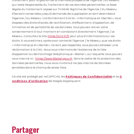
traitement pour la gestion de la clientèle/prospects de l'Agence / du Réseau
qui reste Responsable du Traitement de vos Données personnelles. La base
légale du traitement repose sur l'intérêt légitime de l'Agence / du Réseau.
Elles sont conservées jusqu'à demande de suppression et sont destinées à
l'Agence / au Réseau. Conformément à la loi « informatique et libertés », vous
disposez des droits d’accès, de rectification, d’effacement, d’opposition, de
limitation et de portabilité de vos données. Vous pouvez retirer votre
consentement à tout moment en contactant directement l’Agence / Le
Réseau. Consultez le site
https://cnil.fr/fr
pour plus d’informations sur vos
droits. Si vous estimez, après avoir contacté l'Agence / le Réseau, que vos droits
« Informatique et Libertés » ne sont pas respectés, vous pouvez adresser une
réclamation à la CNIL. Nous vous informons de l’existence de la liste
d'opposition au démarchage téléphonique « Bloctel », sur laquelle vous pouvez
vous inscrire ici :
https://www.bloctel.gouv.fr
. Dans le cadre de la protection des
Données personnelles, nous vous invitons à ne pas inscrire de Données
sensibles dans le champ de saisie libre.
Ce site est protégé par reCAPTCHA, les
Politiques de Confidentialité
et es
C
onditions d'utilisation
de Google s'appliquent.
partager