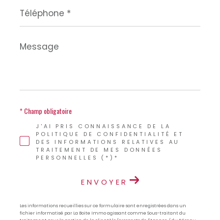
Téléphone
*
Message
*
* Champ obligatoire
J'AI PRIS CONNAISSANCE DE LA
POLITIQUE DE CONFIDENTIALITÉ ET
DES INFORMATIONS RELATIVES AU
TRAITEMENT DE MES DONNÉES
PERSONNELLES (*)*
ENVOYER
Les informations recueillies sur ce formulaire sont enregistrées dans un
fichier informatisé par La Boite Immo agissant comme Sous-traitant du