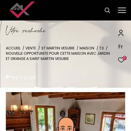
V
o
r
e
r
e
c
e
c
e
Fr
ACCUEIL
VENTE
ST MARTIN VESUBIE
MAISON
T3
NOUVELLE OPPORTUNITE POUR CETTE MAISON AVEC JARDIN
0
ET GRANGE A SAINT MARTIN VESUBIE
RETOUR