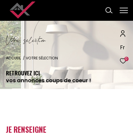
V
o
r
e
s
é
l
e
c
t
i
o
Fr
ACCUEIL
VOTRE SÉLECTION
0
RETROUVEZ ICI
vos annonces coups de coeur !
JE RENSEIGNE