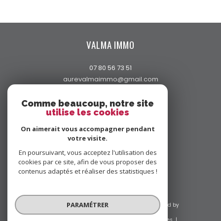
VALMA IMMO
07 80 56 73 51
aurevalmaimmo@gmail.com
97 Avenue Charles de Caqueray
06450
saint-martin-vésubie
Comme beaucoup, notre site
utilise les cookies
On aimerait vous accompagner pendant
votre visite.
ADHÉRENTS
En poursuivant, vous acceptez l'utilisation des
cookies par ce site, afin de vous proposer des
contenus adaptés et réaliser des statistiques !
PARAMÉTRER
© 2026 | Tous droits réservés | Traduction powered by
Google |
Nos honoraires
Plan du site
Mentions légales