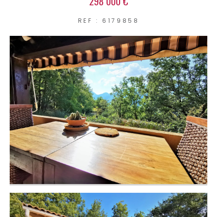
298 000 €
REF : 6179858