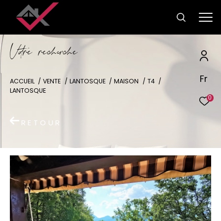
V
o
r
e
r
e
c
e
c
e
Fr
ACCUEIL
VENTE
LANTOSQUE
MAISON
T4
LANTOSQUE
0
RETOUR