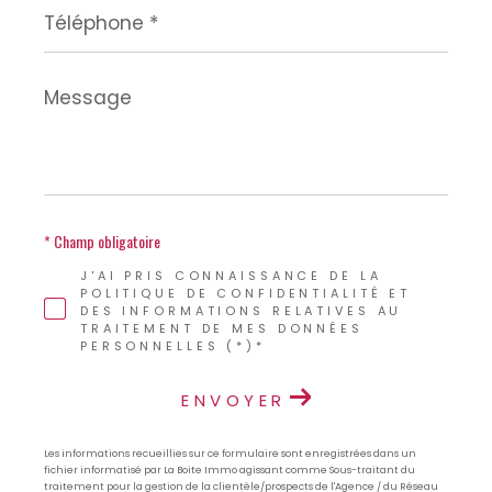
Téléphone
*
Message
*
* Champ obligatoire
J'AI PRIS CONNAISSANCE DE LA
POLITIQUE DE CONFIDENTIALITÉ ET
DES INFORMATIONS RELATIVES AU
TRAITEMENT DE MES DONNÉES
PERSONNELLES (*)*
ENVOYER
Les informations recueillies sur ce formulaire sont enregistrées dans un
fichier informatisé par La Boite Immo agissant comme Sous-traitant du
traitement pour la gestion de la clientèle/prospects de l'Agence / du Réseau