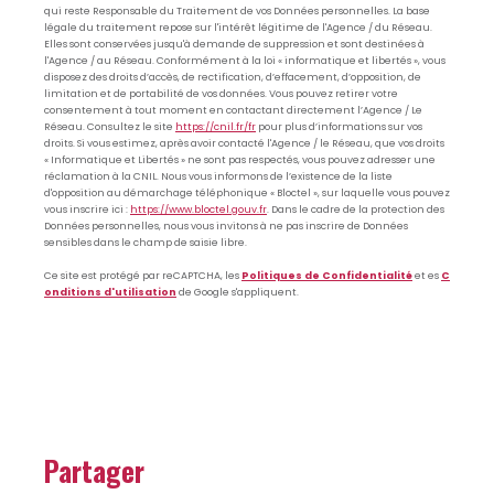
qui reste Responsable du Traitement de vos Données personnelles. La base
légale du traitement repose sur l'intérêt légitime de l'Agence / du Réseau.
Elles sont conservées jusqu'à demande de suppression et sont destinées à
l'Agence / au Réseau. Conformément à la loi « informatique et libertés », vous
disposez des droits d’accès, de rectification, d’effacement, d’opposition, de
limitation et de portabilité de vos données. Vous pouvez retirer votre
consentement à tout moment en contactant directement l’Agence / Le
Réseau. Consultez le site
https://cnil.fr/fr
pour plus d’informations sur vos
droits. Si vous estimez, après avoir contacté l'Agence / le Réseau, que vos droits
« Informatique et Libertés » ne sont pas respectés, vous pouvez adresser une
réclamation à la CNIL. Nous vous informons de l’existence de la liste
d'opposition au démarchage téléphonique « Bloctel », sur laquelle vous pouvez
vous inscrire ici :
https://www.bloctel.gouv.fr
. Dans le cadre de la protection des
Données personnelles, nous vous invitons à ne pas inscrire de Données
sensibles dans le champ de saisie libre.
Ce site est protégé par reCAPTCHA, les
Politiques de Confidentialité
et es
C
onditions d'utilisation
de Google s'appliquent.
partager