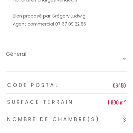
Bien proposé par Grégory Ludwig
Agent commercial 07 67 89 22 86
général
TRAD_ZEPHYR_Caracteristique
TRAD_ZEPHYR_Valeurs
06450
CODE POSTAL
1 800 m²
SURFACE TERRAIN
3
NOMBRE DE CHAMBRE(S)