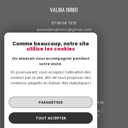
VALMA IMMO
07 80 56 73 51
aurevalmaimmo@gmail.com
97 Avenue Charles de Caqueray
06450
saint-martin-vésubie
Comme beaucoup, notre site
utilise les cookies
On aimerait vous accompagner pendant
votre visite.
ADHÉRENTS
En poursuivant, vous acceptez l'utilisation des
cookies par ce site, afin de vous proposer des
contenus adaptés et réaliser des statistiques !
PARAMÉTRER
© 2026 | Tous droits réservés | Traduction powered by
Google |
Nos honoraires
Plan du site
Mentions légales
Admin
Nos liens
Politique RGPD
Cookies
TOUT ACCEPTER