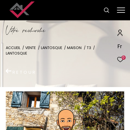
V
o
r
e
r
e
c
e
c
e
Fr
ACCUEIL
VENTE
LANTOSQUE
MAISON
T3
LANTOSQUE
0
RETOUR