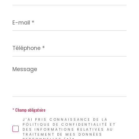
E-
mail
*
Téléphone
*
Message
*
* Champ obligatoire
J'AI PRIS CONNAISSANCE DE LA
POLITIQUE DE CONFIDENTIALITÉ ET
DES INFORMATIONS RELATIVES AU
TRAITEMENT DE MES DONNÉES