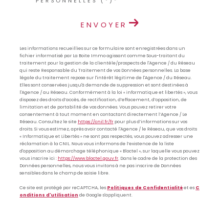
PERSONNELLES (*)*
ENVOYER
Les informations recueillies sur ce formulaire sont enregistrées dans un
fichier informatisé par La Boite Immo agissant comme Sous-traitant du
traitement pour la gestion de la clientèle/prospects de l'Agence / du Réseau
qui reste Responsable du Traitement de vos Données personnelles. La base
légale du traitement repose sur l'intérêt légitime de l'Agence / du Réseau.
Elles sont conservées jusqu'à demande de suppression et sont destinées à
l'Agence / au Réseau. Conformément à la loi « informatique et libertés », vous
disposez des droits d’accès, de rectification, d’effacement, d’opposition, de
limitation et de portabilité de vos données. Vous pouvez retirer votre
consentement à tout moment en contactant directement l’Agence / Le
Réseau. Consultez le site
https://cnil.fr/fr
pour plus d’informations sur vos
droits. Si vous estimez, après avoir contacté l'Agence / le Réseau, que vos droits
« Informatique et Libertés » ne sont pas respectés, vous pouvez adresser une
réclamation à la CNIL. Nous vous informons de l’existence de la liste
d'opposition au démarchage téléphonique « Bloctel », sur laquelle vous pouvez
vous inscrire ici :
https://www.bloctel.gouv.fr
. Dans le cadre de la protection des
Données personnelles, nous vous invitons à ne pas inscrire de Données
sensibles dans le champ de saisie libre.
Ce site est protégé par reCAPTCHA, les
Politiques de Confidentialité
et es
C
onditions d'utilisation
de Google s'appliquent.