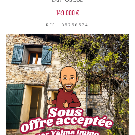
149 000 €
REF : 85758574